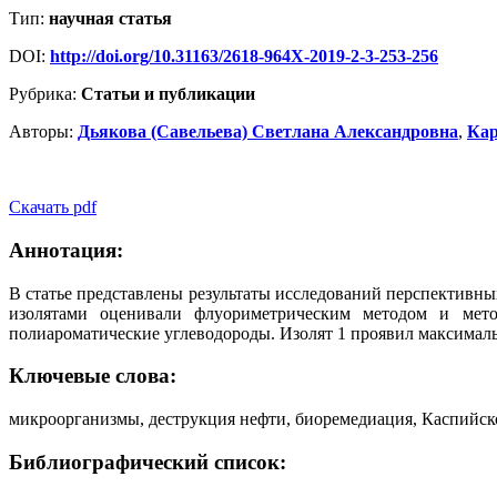
Тип:
научная статья
DOI:
http://doi.org/10.31163/2618-964X-2019-2-3-253-256
Рубрика:
Статьи и публикации
Авторы:
Дьякова (Савельева) Светлана Александровна
,
Кар
Скачать pdf
Аннотация:
В статье представлены результаты исследований перспективн
изолятами оценивали флуориметрическим методом и мето
полиароматические углеводороды. Изолят 1 проявил максимал
Ключевые слова:
микроорганизмы, деструкция нефти, биоремедиация, Каспийск
Библиографический список: