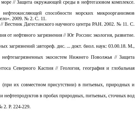
море // Защита окружающей среды в нефтегазовом комплексе.
е нефтеокисляющей способности морских микроорганизмов
ело». 2009. № 2. С. 11.
 Вестник Дагестанского научного центра РАН. 2002. № 11. С.
от нефтяного загрязнения // Юг России: экология, развитие.
агрязнений :автореф. дис. ... докт. биол. наук: 03.00.18. М.,
 нефтезагрязненных экосистем Нижнего Поволжья // Защита
тоса Северного Каспия // Геология, география и глобальная
в (при их совместном присутствии) в питьевых, природных и
и нефтепродуктов в пробах природных, питьевых, сточных вод
№ 2. P. 224-229.