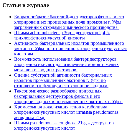
Статьи в журнале
Биоразнообразие бактерий-деструкторов фенола и его
хлорированных производных почв промзоны г. Уфы,
загрязненных отходами химического производства
Штамм achromobacter sp 36p ‒ деструктор 2,4,5-
трихлорфеноксиуксусной кислоты
Активность бактериальных изолятов промышленного
экотопа г. Уфы по отношению к хлорфеноксиуксусным
кислотам
Возможность использования бактеридеструкторов
хлорфеноксикислот для извлечения ионов тяжелых
металлов из водных растворов
Оценка субстратной активности бактериальных
изолятов промышленных экотопов г. Уфы по
отношению к фенолу и его хлорпроизводным
Таксономическое разнообразие природных
бактериальных деструкторов фенола и его
хлорпроизводных в промышленных экотопах г. Уфы
Хромосомная локализация генов катаболизма
хлорфеноксиуксусных кислот штамма pseudomonas
aeruginosa 21sg
Штамм pseudomonas aeruginosa 21sg – деструктор
хлорфеноксиуксусных кислот