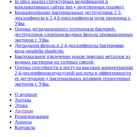
In silico анализ структурных модификаций в
консервативных сайтах mrs у родственных плазмид
Биоразнообразие бактериальных деструкторов 2,5-
дихлорфенола и 2,4,6-трихлорфенола почв промзоны г.
Уфы
Оценка деградационного потенциала бактерий-
деструкторов хлорпроизводных фенола промышленных
экотопов г. Уфы
Деградация фенола и 2,4-дихлорфенола бактериями
вида raoultella planticola
Бактериальное извлечение ионов тяжелых металлов из
водных растворов их солевых смесей
Оценка способности к росту на высоких концентрациях
2,4-дихлорфеноксиуксусной кислоты и эффективности
ее деструкции у бактериальных штаммов техногенных
экотопов г. Уфы
О журнале
Авторы
Этика
Авторам
Рецензирование
Анонсы
Контакты