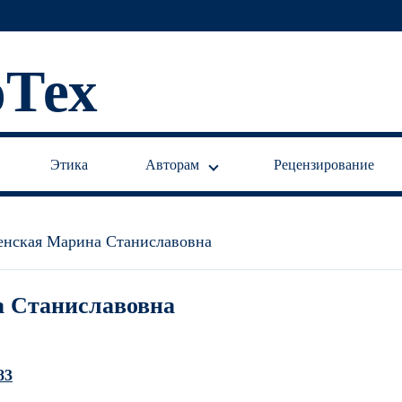
Тех
Этика
Авторам
Рецензирование
енская Марина Станиславовна
а Станиславовна
83