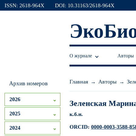
ISSN: 2618-964X
DOI: 10.31163/2618-964X
ЭкоБио
О журнале
Авторы
Главная
→
Авторы
→
Зел
Архив номеров
2026
Зеленская Марин
2025
к.б.н.
ORCID:
0000-0003-3588-85
2024