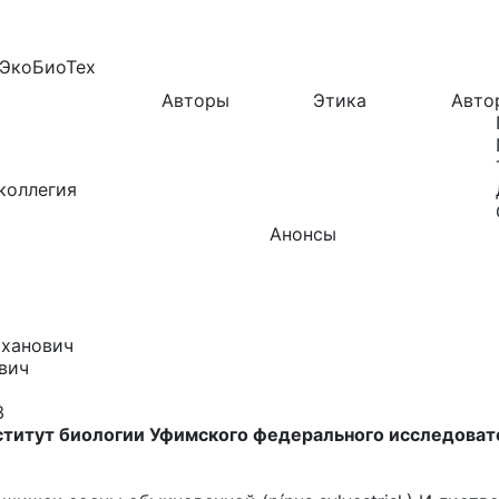
ЭкоБиоТех
Авторы
Этика
Авто
коллегия
Анонсы
иханович
вич
3
титут биологии Уфимского федерального исследовате