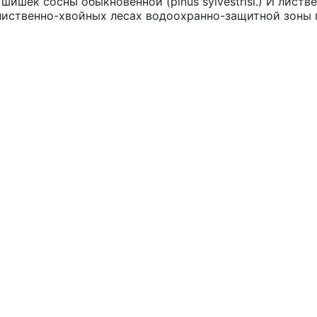
шек сосны обыкновенной (pínus sylvestrisl.) И листве
олиственно-хвойных лесах водоохранно-защитной зоны