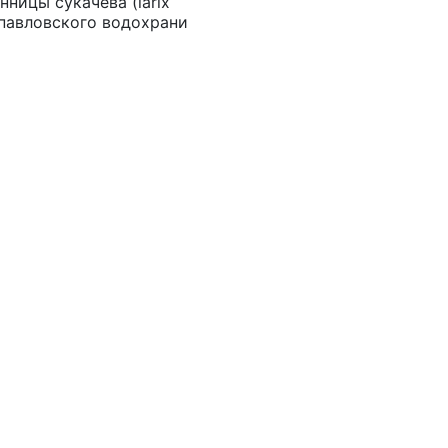
нницы сукачева (larix
 павловского водохрани