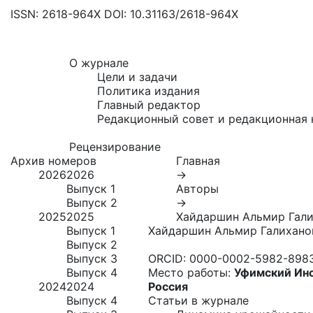
ISSN: 2618-964X
DOI: 10.31163/2618-964X
О журнале
Цели и задачи
Политика издания
Главный редактор
Редакционный совет и редакционная 
Рецензирование
Архив номеров
Главная
2026
2026
→
Выпуск 1
Авторы
Выпуск 2
→
2025
2025
Хайдаршин Альмир Гал
Выпуск 1
Хайдаршин Альмир Галихано
Выпуск 2
Выпуск 3
ORCID:
0000-0002-5982-898
Выпуск 4
Место работы:
Уфимский Инс
2024
2024
Россия
Выпуск 4
Статьи в журнале