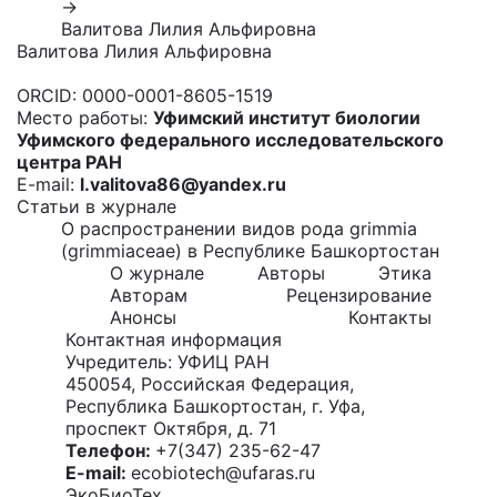
→
Валитова Лилия Альфировна
Валитова Лилия Альфировна
ORCID:
0000-0001-8605-1519
Место работы:
Уфимский институт биологии
Уфимского федерального исследовательского
центра РАН
E-mail:
l.valitova86@yandex.ru
Статьи в журнале
О распространении видов рода grimmia
(grimmiaceae) в Республике Башкортостан
О журнале
Авторы
Этика
Авторам
Рецензирование
Анонсы
Контакты
Контактная информация
Учредитель: УФИЦ РАН
450054, Российская Федерация,
Республика Башкортостан, г. Уфа,
проспект Октября, д. 71
Телефон:
+7(347) 235-62-47
E-mail:
ecobiotech@ufaras.ru
ЭкоБиоТех