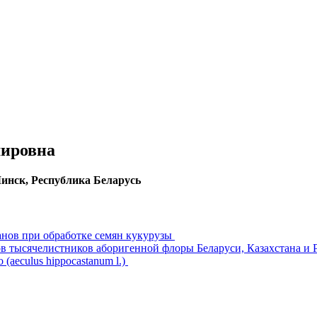
мировна
инск, Республика Беларусь
нов при обработке семян кукурузы
в тысячелистников аборигенной флоры Беларуси, Казахстана и 
aeculus hippocastanum l.)