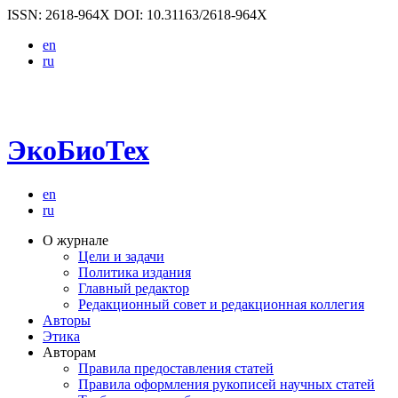
ISSN: 2618-964X
DOI: 10.31163/2618-964X
en
ru
ЭкоБиоТех
en
ru
О журнале
Цели и задачи
Политика издания
Главный редактор
Редакционный совет и редакционная коллегия
Авторы
Этика
Авторам
Правила предоставления статей
Правила оформления рукописей научных статей