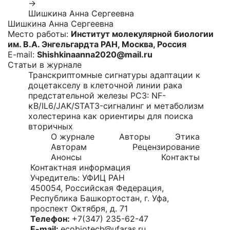
→
Шишкина Анна Сергеевна
Шишкина Анна Сергеевна
Место работы:
Институт молекулярной биологии
им. В.А. Энгельгардта РАН, Москва, Россия
E-mail:
Shishkinaanna2020@mail.ru
Статьи в журнале
Транскриптомные сигнатуры адаптации к
доцетакселу в клеточной линии рака
предстательной железы PC3: NF-
κB/IL6/JAK/STAT3-сигналинг и метаболизм
холестерина как ориентиры для поиска
вторичных
О журнале
Авторы
Этика
Авторам
Рецензирование
Анонсы
Контакты
Контактная информация
Учредитель: УФИЦ РАН
450054, Российская Федерация,
Республика Башкортостан, г. Уфа,
проспект Октября, д. 71
Телефон:
+7(347) 235-62-47
E-mail:
ecobiotech@ufaras.ru