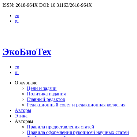
ISSN: 2618-964X
DOI: 10.31163/2618-964X
en
ru
ЭкоБиоТех
en
ru
О журнале
Цели и задачи
Политика издания
Главный редактор
Редакционный совет и редакционная коллегия
Авторы
Этика
Авторам
Правила предоставления статей
Правила оформления рукописей научных статей