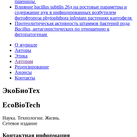
пшеницы
Влияние bacillus subtilis 26д на ростовые параметры и
содержание иук в инфицированных возбутилем
фитофтороза phytophthora infestans растениях картофеля
Протеолитическая активность штаммов бактерий рода
Bacillus
, антагонистических по отношению к
фитопатогенам
О журнале
Авторы
Этика
Авторам
Рецензирование
Анонсы
Контакты
ЭкоБиоТех
EcoBioTech
Наука. Технологии. Жизнь.
Сетевое издание
Контактная информация