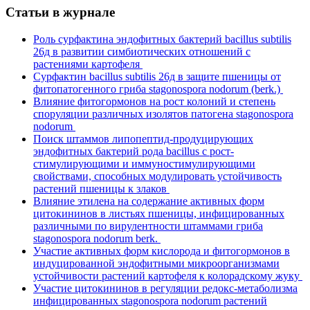
Статьи в журнале
Роль сурфактина эндофитных бактерий bacillus subtilis
26д в развитии симбиотических отношений с
растениями картофеля
Сурфактин bacillus subtilis 26д в защите пшеницы от
фитопатогенного гриба stagonospora nodorum (berk.)
Влияние фитогормонов на рост колоний и степень
споруляции различных изолятов патогена stagonospora
nodorum
Поиск штаммов липопептид-продуцирующих
эндофитных бактерий рода bacillus с рост-
стимулирующими и иммуностимулирующими
свойствами, способных модулировать устойчивость
растений пшеницы к злаков
Влияние этилена на содержание активных форм
цитокининов в листьях пшеницы, инфицированных
различными по вирулентности штаммами гриба
stagonospora nodorum berk.
Участие активных форм кислорода и фитогормонов в
индуцированной эндофитными микроорганизмами
устойчивости растений картофеля к колорадскому жуку
Участие цитокининов в регуляции редокс-метаболизма
инфицированных stagonospora nodorum растений