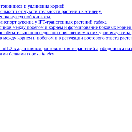
итокининов и удлинения корней
исимости от чувствительности растений к этилену
феноксиуксусной кислоты
нспорт ауксина у IPT-трансгенных растений табака
синов между побегом и корнем и формирование боковых корней
не обязательно опосредовано повышением в них уровня ауксина
 между корнем и побегом и в регуляции ростового ответа раст
nrt1.2 в адаптивном ростовом ответе растений арабидопсиса на
ими белками гороха
in vivo