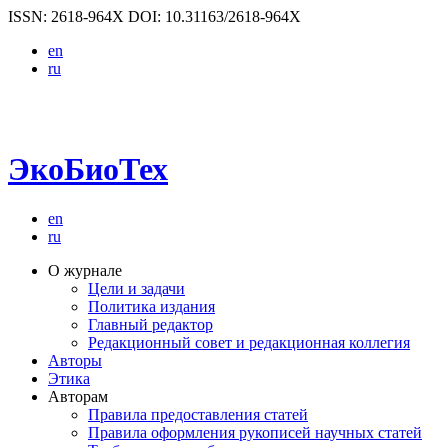
ISSN: 2618-964X
DOI: 10.31163/2618-964X
en
ru
ЭкоБиоТех
en
ru
О журнале
Цели и задачи
Политика издания
Главный редактор
Редакционный совет и редакционная коллегия
Авторы
Этика
Авторам
Правила предоставления статей
Правила оформления рукописей научных статей