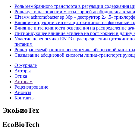
Роль мембранного транспорта в регуляции содержания ц
Роль иук в накоплении массы корней арабидопсиса в зав
Штамм achromobacter sp 36p ‒ деструктор 2,4,5- трихлор
Влияние индукции синтеза цитокининов на флоэмный тра
Влияние интенсивности освещения на распределение аук
Ингибирующее влияние этилена на рост корней в длину 
Участие переносчика ENT3 в распределении цитокининов
питания
Роль трансмембранного переносчика абсцизовой кислоты 
Связывание абсцизовой кислоты липид-транспортирующ
О журнале
Авторы
Этика
Авторам
Рецензирование
Анонсы
Контакты
ЭкоБиоТех
EcoBioTech