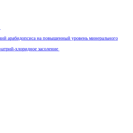
ений арабидопсиса на повышенный уровень минерального
 натрий-хлоридное засоление