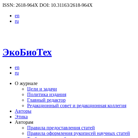
ISSN: 2618-964X
DOI: 10.31163/2618-964X
en
ru
ЭкоБиоТех
en
ru
О журнале
Цели и задачи
Политика издания
Главный редактор
Редакционный совет и редакционная коллегия
Авторы
Этика
Авторам
Правила предоставления статей
Правила оформления рукописей научных статей