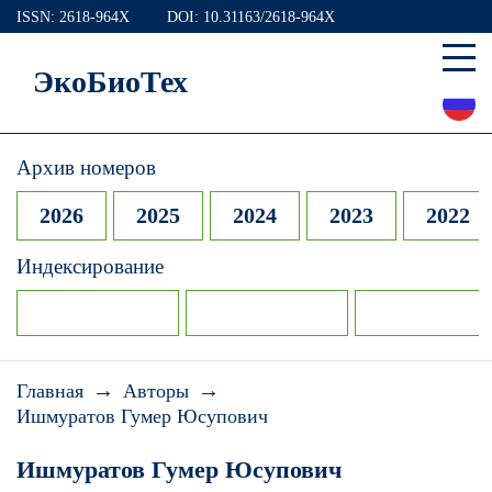
ISSN: 2618-964X
DOI: 10.31163/2618-964X
ЭкоБиоТех
Архив номеров
2026
2025
2024
2023
2022
Индексирование
→
→
Главная
Авторы
Ишмуратов Гумер Юсупович
Ишмуратов Гумер Юсупович