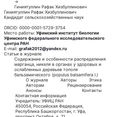
→
Гиниятуллин Рафак Хизбуллинович
Гиниятуллин Рафак Хизбуллинович
Кандидат сельскохозяйственных наук
ORCID:
0000-0001-5729-3754
Место работы:
Уфимский институт биологии
Уфимского федерального исследовательского
центра РАН
E-mail:
grafak2012@yandex.ru
Статьи в журнале
Содержание и особенности распределения
марганца, никеля в органах у здоровых и
ослабленных деревьев тополя
бальзамического (populus balsamifera l.)
О журнале
Авторы
Этика
Авторам
Рецензирование
Анонсы
Контакты
Контактная информация
Учредитель: УФИЦ РАН
450054, Российская Федерация,
Республика Башкортостан, г. Уфа,
проспект Октября, д. 71