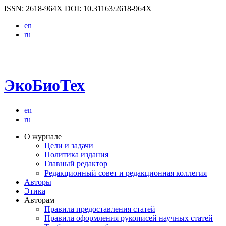
ISSN: 2618-964X
DOI: 10.31163/2618-964X
en
ru
ЭкоБиоТех
en
ru
О журнале
Цели и задачи
Политика издания
Главный редактор
Редакционный совет и редакционная коллегия
Авторы
Этика
Авторам
Правила предоставления статей
Правила оформления рукописей научных статей