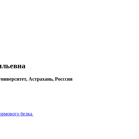
ильевна
ниверситет, Астрахань, Росссия
ормового белка