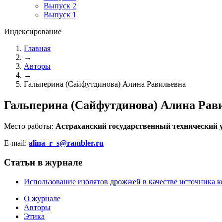
Выпуск 2
Выпуск 1
Индексирование
Главная
→
Авторы
→
Гальперина (Сайфутдинова) Алина Равильевна
Гальперина (Сайфутдинова) Алина Рав
Место работы:
Астраханский государственный технический у
E-mail:
alina_r_s@rambler.ru
Статьи в журнале
Использование изолятов дрожжей в качестве источника к
О журнале
Авторы
Этика