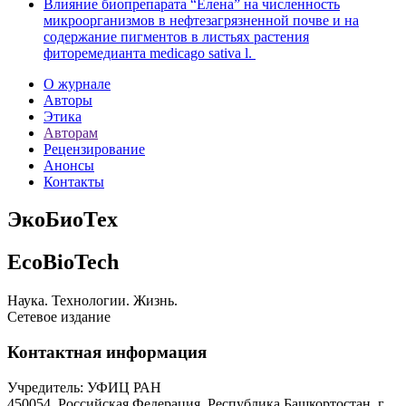
Влияние биопрепарата “Елена” на численность
микроорганизмов в нефтезагрязненной почве и на
содержание пигментов в листьях растения
фиторемедианта medicago sativa l.
О журнале
Авторы
Этика
Авторам
Рецензирование
Анонсы
Контакты
ЭкоБиоТех
EcoBioTech
Наука. Технологии. Жизнь.
Сетевое издание
Контактная информация
Учредитель: УФИЦ РАН
450054, Российская Федерация, Республика Башкортостан, г.