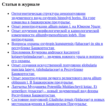
Статьи в журнале
Онтогенетическая структура ценопопуляции
эндемичного вида oxytropis hippolyti boriss. На горе
измаилка в башкирском предуралье
Опыт реинтродукции allium nutans l. на Южном Урале
Опыт изучения морфологической и кариологической
изменчивости alliumhymenorhizum ledeb. При
интродукции
Вопросы охраны oxytropis kungurensis (fabaceae) in situ в
республике Башкортостан
Проломник Кучерова androsace kuczerovii
knjasev(primulaceae) – эндемик южного урала и вопросы
его охраны
Опыт создания искусственной популяции globularia
punctata lapeyr. (globulariaceae) в Республике
Башкортостан
Опыт реинтродукции редкого реликтового вида allium
obliquum l. В Башкирском предуралье
Лапчатка Мулдашева Potentilla Muldaschevii kniaz. Et
semerikov (rosaceae) – новый эндемичный вид флоры
Республики Башкортостан
Состояние популяций
Gladiolus tenuis
(Iridaceae) в новых
местонахождениях в Башкирском Предуралье