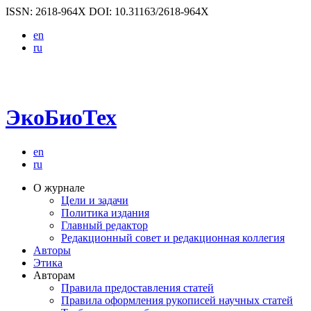
ISSN: 2618-964X
DOI: 10.31163/2618-964X
en
ru
ЭкоБиоТех
en
ru
О журнале
Цели и задачи
Политика издания
Главный редактор
Редакционный совет и редакционная коллегия
Авторы
Этика
Авторам
Правила предоставления статей
Правила оформления рукописей научных статей