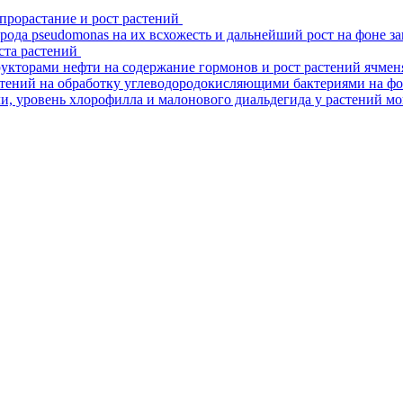
прорастание и рост растений
ода pseudomonas на их всхожесть и дальнейший рост на фоне з
ста растений
укторами нефти на содержание гормонов и рост растений ячменя
тений на обработку углеводородокисляющими бактериями на фо
 уровень хлорофилла и малонового диальдегида у растений могар