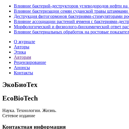
Влияние бактерий-деструкторов углеводородов нефти на 
Влияние бактеризации семян суданской травы штаммами р
Деструкция фитогормонов бактериями-стимуляторами ро
Влияние ассоциации растений ячменя с бактериями-дестр
Морфологический и физиолого-биохимический ответ рас
Влияние бактериальных обработок на ростовые показатели,
О журнале
Авторы
Этика
Авторам
Рецензирование
Анонсы
Контакты
ЭкоБиоТех
EcoBioTech
Наука. Технологии. Жизнь.
Сетевое издание
Контактная информация