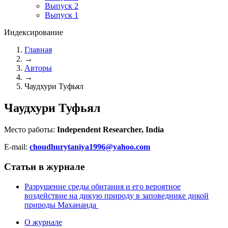
Выпуск 2
Выпуск 1
Индексирование
Главная
→
Авторы
→
Чаудхури Туфьял
Чаудхури Туфьял
Место работы:
Independent Researcher, India
E-mail:
choudhurytaniya1996@yahoo.com
Статьи в журнале
Разрушение среды обитания и его вероятное
воздействие на дикую природу в заповеднике дикой
природы Махананда
О журнале