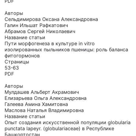
PDF
Авторы
Сельдимирова Оксана Александровна
Галин Ильшат Рафкатович
Абрамов Сергей Николаевич
Название статьи
Пути морфогенеза в культуре in vitro
изолированных пыльников пшеницы: роль баланса
фитогормонов
Страницы
53-63
PDF
Авторы
Мулдашев Альберт Акрамович
Елизарьева Ольга Александровна
Галеева Амина Хамитовна
Маслова Наталья Владимировна
Название статьи
Опыт создания искусственной популяции globularia
punctata lapeyr. (globulariaceae) в Республике
Башкортостан