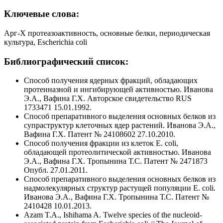
Ключевые слова:
Арг-Х протеазоактивность, основные белки, периодическая
культура, Escherichia coli
Библиографический список:
Способ получения ядерных фракций, обладающих
протеиназной и ингибирующей активностью. Иванова
Э.А., Вафина Г.Х. Авторское свидетельство RUS
1733471 15.01.1992.
Способ препаративного выделения основных белков из
супраструктур клеточных ядер растений. Иванова Э.А.,
Вафина Г.Х. Патент № 24108602 27.10.2010.
Способ получения фракции из клеток Е. coli,
обладающей протеолитической активностью. Иванова
Э.А., Вафина Г.Х. Тропынина Т.С. Патент № 2471873
Опубл. 27.01.2011.
Способ препаративного выделения основных белков из
надмолекулярных структур растущей популяции Е. coli.
Иванова Э.А., Вафина Г.Х. Тропынина Т.С. Патент №
2410428 10.01.2013.
Azam T.A., Ishihama A. Twelve species of the nucleoid-