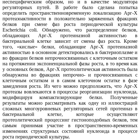
неспецифическим образом, но и в качестве модулятора
регуляторных путей. В работе было сделана попытка
определить пространственновременную локализацию Арг-Х
протеазоактивности в положительно заряженных фракциях
белков при смене фаз роста периодической культуры
Escherichia coli. Обнаружено, что распределение белков,
обладающих Арг-Х протеиназной активностью в
бактериальной клетке зависит от смены фаз роста. Кроме
того, «кислые» белки, обладающие Арг-Х протеиназной
активностью в основном детектировались в бактериоплазме и
во фракции белков непрочносвязанных с клеточным остатком
на протяжении экспоненциальной фазы роста, в то время как
у основных белков, Арг-Х протеолитическая активность была
обнаружена во фракциях непрочно- и прочносвязанных с
клеточным остатком и в самом клеточном остатке в фазе
замедления роста. Из чего можно предположить, что Арг-Х
протеазы вовлекаются в процессы реорганизации нуклеоида,
модифицируя компактизирующие белки. Полученные
результаты можно рассматривать как одну из иллюстраций
сложных многоуровневых регуляторных сетей протеиназ в
бактериальной клетке, которые осуществляют
протеолитический процессинг гистоноподобных белков, тем
самым принимая участие в пространственно-временных
изменениях структурных состояний нуклеоида в процессе
роста периодической культуры.