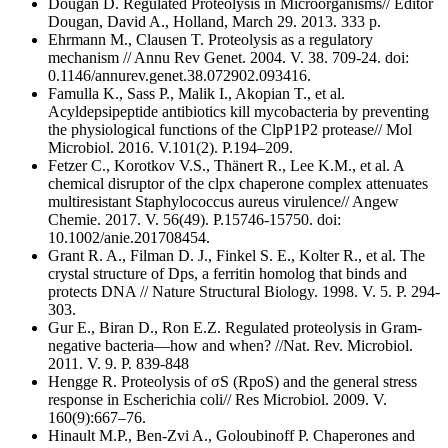
Dougan D. Regulated Proteolysis in Microorganisms// Editor
Dougan, David A., Holland, March 29. 2013. 333 р.
Ehrmann M., Clausen T. Proteolysis as a regulatory
mechanism // Annu Rev Genet. 2004. V. 38. 709-24. doi:
0.1146/annurev.genet.38.072902.093416.
Famulla K., Sass P., Malik I., Akopian T., et al.
Acyldepsipeptide antibiotics kill mycobacteria by preventing
the physiological functions of the ClpP1P2 protease// Mol
Microbiol. 2016. V.101(2). P.194–209.
Fetzer C., Korotkov V.S., Thänert R., Lee K.M., et al. A
chemical disruptor of the clpx chaperone complex attenuates
multiresistant Staphylococcus aureus virulence// Angew
Chemie. 2017. V. 56(49). P.15746-15750. doi:
10.1002/anie.201708454.
Grant R. A., Filman D. J., Finkel S. E., Kolter R., et al. The
crystal structure of Dps, a ferritin homolog that binds and
protects DNA // Nature Structural Biology. 1998. V. 5. P. 294-
303.
Gur E., Biran D., Ron E.Z. Regulated proteolysis in Gram-
negative bacteria—how and when? //Nat. Rev. Microbiol.
2011. V. 9. P. 839-848
Hengge R. Proteolysis of σS (RpoS) and the general stress
response in Escherichia coli// Res Microbiol. 2009. V.
160(9):667–76.
Hinault M.P., Ben-Zvi A., Goloubinoff P. Chaperones and