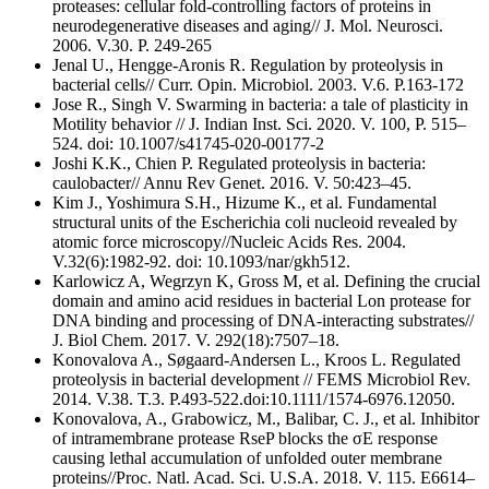
proteases: cellular fold-controlling factors of proteins in
neurodegenerative diseases and aging// J. Mol. Neurosci.
2006. V.30. P. 249-265
Jenal U., Hengge-Aronis R. Regulation by proteolysis in
bacterial cells// Curr. Opin. Microbiol. 2003. V.6. P.163-172
Jose R., Singh V. Swarming in bacteria: a tale of plasticity in
Motility behavior // J. Indian Inst. Sci. 2020. V. 100, P. 515–
524. doi: 10.1007/s41745-020-00177-2
Joshi K.K., Chien P. Regulated proteolysis in bacteria:
caulobacter// Annu Rev Genet. 2016. V. 50:423–45.
Kim J., Yoshimura S.H., Hizume K., et al. Fundamental
structural units of the Escherichia coli nucleoid revealed by
atomic force microscopy//Nucleic Acids Res. 2004.
V.32(6):1982-92. doi: 10.1093/nar/gkh512.
Karlowicz A, Wegrzyn K, Gross M, et al. Defining the crucial
domain and amino acid residues in bacterial Lon protease for
DNA binding and processing of DNA-interacting substrates//
J. Biol Chem. 2017. V. 292(18):7507–18.
Konovalova A., Søgaard-Andersen L., Kroos L. Regulated
proteolysis in bacterial development // FEMS Microbiol Rev.
2014. V.38. T.3. P.493-522.doi:10.1111/1574-6976.12050.
Konovalova, A., Grabowicz, M., Balibar, C. J., et al. Inhibitor
of intramembrane protease RseP blocks the σE response
causing lethal accumulation of unfolded outer membrane
proteins//Proc. Natl. Acad. Sci. U.S.A. 2018. V. 115. E6614–