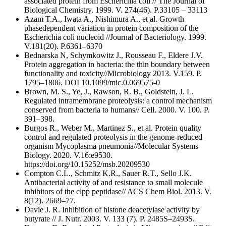
associated protein from Escherichia coli // The Journal of
Biological Chemistry. 1999. V. 274(46). P.33105 – 33113
Azam T.A., Iwata A., Nishimura A., et al. Growth
phasedependent variation in protein composition of the
Escherichia coli nucleoid //Journal of Bacteriology. 1999.
V.181(20). P.6361–6370
Bednarska N, Schymkowitz J., Rousseau F., Eldere J.V.
Protein aggregation in bacteria: the thin boundary between
functionality and toxicity//Microbiology 2013. V.159. P.
1795–1806. DOI 10.1099/mic.0.069575-0
Brown, M. S., Ye, J., Rawson, R. B., Goldstein, J. L.
Regulated intramembrane proteolysis: a control mechanism
conserved from bacteria to humans// Cell. 2000. V. 100. P.
391–398.
Burgos R., Weber M., Martinez S., et al. Protein quality
control and regulated proteolysis in the genome-reduced
organism Mycoplasma pneumonia//Molecular Systems
Biology. 2020. V.16:e9530.
https://doi.org/10.15252/msb.20209530
Compton C.L., Schmitz K.R., Sauer R.T., Sello J.K.
Antibacterial activity of and resistance to small molecule
inhibitors of the clpp peptidase// ACS Chem Biol. 2013. V.
8(12). 2669–77.
Davie J. R. Inhibition of histone deacetylase activity by
butyrate // J. Nutr. 2003. V. 133 (7). P. 2485S–2493S.