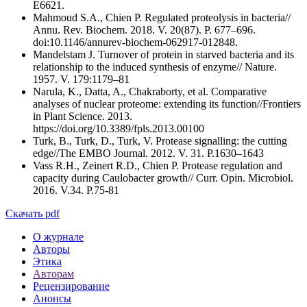
E6621.
Mahmoud S.A., Chien P. Regulated proteolysis in bacteria//
Annu. Rev. Biochem. 2018. V. 20(87). P. 677–696.
doi:10.1146/annurev-biochem-062917-012848.
Mandelstam J. Turnover of protein in starved bacteria and its
relationship to the induced synthesis of enzyme// Nature.
1957. V. 179:1179–81
Narula, K., Datta, A., Chakraborty, et al. Comparative
analyses of nuclear proteome: extending its function//Frontiers
in Plant Science. 2013.
https://doi.org/10.3389/fpls.2013.00100
Turk, B., Turk, D., Turk, V. Protease signalling: the cutting
edge//The EMBO Journal. 2012. V. 31. P.1630–1643
Vass R.H., Zeinert R.D., Chien P. Protease regulation and
capacity during Caulobacter growth// Curr. Opin. Microbiol.
2016. V.34. P.75-81
Скачать pdf
О журнале
Авторы
Этика
Авторам
Рецензирование
Анонсы