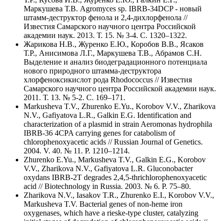
Маркушева Т.В. Agromyces sp. IBRB-34DCP - новый
штамм-деструктор фенола и 2,4-дихлорфенола //
Известия Самарского научного центра Российской
академии наук. 2013. Т. 15. № 3-4. С. 1320–1322.
Жарикова Н.В., Журенко Е.Ю., Коробов В.В., Ясаков
Т.Р., Анисимова Л.Г., Маркушева Т.В., Абрамов С.Н.
Выделение и анализ биодеградационного потенциала
нового природного штамма-деструктора
хлорфеноксикислот рода Rhodococcus // Известия
Самарского научного центра Российской академии наук.
2011. Т. 13. № 5-2. С. 169–171.
Markusheva T.V., Zhurenko E.Yu., Korobov V.V., Zharikova
N.V., Gafiyatova L.R., Galkin E.G. Identification and
characterization of a plasmid in strain Aeromonas hydrophila
IBRB-36 4CPA carrying genes for catabolism of
chlorophenoxyacetic acids // Russian Journal of Genetics.
2004. V. 40. № 11. P. 1210–1214.
Zhurenko E.Yu., Markusheva T.V., Galkin E.G., Korobov
V.V., Zharikova N.V., Gafiyatova L.R. Gluconobacter
oxydans IBRB-2T degrades 2,4,5-thrichlorophenoxyacetic
acid // Biotechnology in Russia. 2003. № 6. P. 75–80.
Zharikova N.V., Iasakov T.R., Zhurenko E.I., Korobov V.V.,
Markusheva T.V. Bacterial genes of non-heme iron
oxygenases, which have a rieske-type cluster, catalyzing