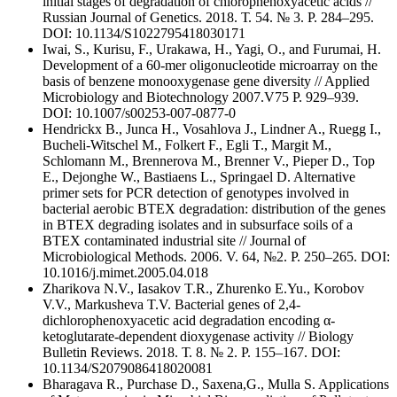
initial stages of degradation of chlorophenoxyacetic acids //
Russian Journal of Genetics. 2018. Т. 54. № 3. P. 284–295.
DOI: 10.1134/S1022795418030171
Iwai, S., Kurisu, F., Urakawa, H., Yagi, O., and Furumai, H.
Development of a 60-mer oligonucleotide microarray on the
basis of benzene monooxygenase gene diversity // Applied
Microbiology and Biotechnology 2007.V75 P. 929–939.
DOI: 10.1007/s00253-007-0877-0
Hendrickx B., Junca H., Vosahlova J., Lindner A., Ruegg I.,
Bucheli-Witschel M., Folkert F., Egli T., Margit M.,
Schlomann M., Brennerova M., Brenner V., Pieper D., Top
E., Dejonghe W., Bastiaens L., Springael D. Alternative
primer sets for PCR detection of genotypes involved in
bacterial aerobic BTEX degradation: distribution of the genes
in BTEX degrading isolates and in subsurface soils of a
BTEX contaminated industrial site // Journal of
Microbiological Methods. 2006. V. 64, №2. P. 250–265. DOI:
10.1016/j.mimet.2005.04.018
Zharikova N.V., Iasakov T.R., Zhurenko E.Yu., Korobov
V.V., Markusheva T.V. Bacterial genes of 2,4-
dichlorophenoxyacetic acid degradation encoding α-
ketoglutarate-dependent dioxygenase activity // Biology
Bulletin Reviews. 2018. Т. 8. № 2. P. 155–167. DOI:
10.1134/S2079086418020081
Bharagava R., Purchase D., Saxena,G., Mulla S. Applications