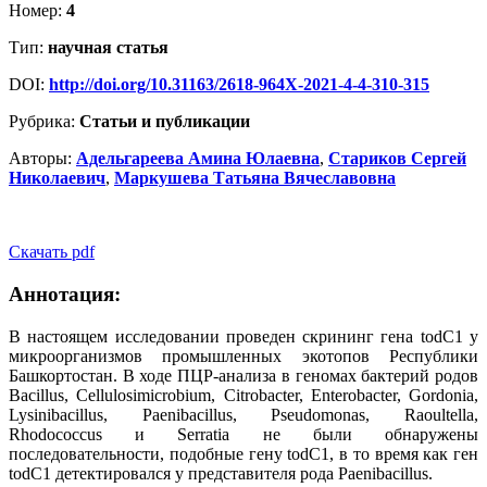
Номер:
4
Тип:
научная статья
DOI:
http://doi.org/10.31163/2618-964X-2021-4-4-310-315
Рубрика:
Статьи и публикации
Авторы:
Адельгареева Амина Юлаевна
,
Стариков Сергей
Николаевич
,
Маркушева Татьяна Вячеславовна
Скачать pdf
Аннотация:
В настоящем исследовании проведен скрининг гена todC1 у
микроорганизмов промышленных экотопов Республики
Башкортостан. В ходе ПЦР-анализа в геномах бактерий родов
Bacillus, Cellulosimicrobium, Citrobacter, Enterobacter, Gordonia,
Lysinibacillus, Paenibacillus, Pseudomonas, Raoultella,
Rhodococcus и Serratia не были обнаружены
последовательности, подобные гену todC1, в то время как ген
todC1 детектировался у представителя рода Paenibacillus.