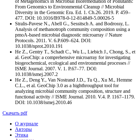
of Metagenomics in Microbial Bioremediation of Pollutants:
From Genomics to Environmental Cleanup // Microbial
Diversity in the Genomic Era. Ed. 1. Ch.26. 2019. P. 459–
477. DOI: 10.1016/B978-0-12-814849-5.00026-5
Stralis-Pavese N., Abell G., Sessitsch A. and Bodrossy, L.
Analysis of methanotroph community composition using a
pmoA-based microbial diagnostic microarray // Nature
Protocols. 2011. V. 6.P.609–624. DOI:
10.1038/nprot.2010.191
He Z., Gentry T., Schadt C., Wu L., Liebich J., Chong, S., et
al. GeoChip: a comprehensive microarray for investigating
biogeochemical, ecological and environmental processes //
ISME Journal. 2007. V. 1. P.67–77. DOI:
10.1038/ismej.2007.2
He Z., Deng Y., Van Nostrand J.D., Tu Q., Xu M., Hemme
C.L., et al. GeoChip 3.0 as a highthroughput tool for
analyzing microbial community composition, structure and
functional activity // ISME Journal. 2010. V.4. P. 1167–1179.
DOI: 10.1038/ismej.2010.46
Скачать pdf
О журнале
Авторы
Этика