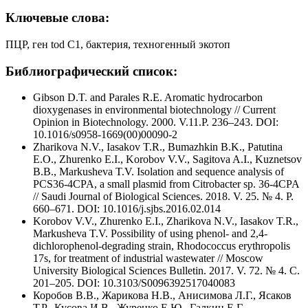
Ключевые слова:
ПЦР, ген tod C1, бактерия, техногенный экотоп
Библиографический список:
Gibson D.T. and Parales R.E. Aromatic hydrocarbon
dioxygenases in environmental biotechnology // Current
Opinion in Biotechnology. 2000. V.11.P. 236–243. DOI:
10.1016/s0958-1669(00)00090-2
Zharikova N.V., Iasakov T.R., Bumazhkin B.K., Patutina
E.O., Zhurenko E.I., Korobov V.V., Sagitova A.I., Kuznetsov
B.B., Markusheva T.V. Isolation and sequence analysis of
PCS36-4CPA, a small plasmid from Citrobacter sp. 36-4CPA
// Saudi Journal of Biological Sciences. 2018. V. 25. № 4. P.
660–671. DOI: 10.1016/j.sjbs.2016.02.014
Korobov V.V., Zhurenko E.I., Zharikova N.V., Iasakov T.R.,
Markusheva T.V. Possibility of using phenol- and 2,4-
dichlorophenol-degrading strain, Rhodococcus erythropolis
17s, for treatment of industrial wastewater // Moscow
University Biological Sciences Bulletin. 2017. V. 72. № 4. С.
201–205. DOI: 10.3103/S0096392517040083
Коробов В.В., Жарикова Н.В., Анисимова Л.Г., Ясаков
Т.Р., Кусова И.В., Журенко Е.Ю., Галкин Е.Г.,