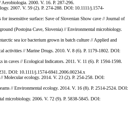
/ Aerobiologia. 2000. V. 16. Р. 287-296.
logy. 2007. V. 59 (2). P. 274-288. DOI: 10.1111/j.1574-
 for insensitive surface: Save of Slovenian Show cave // Journal of
rground (Postojna Cave, Slovenia) // Environmental microbiology.
rctic sea ice bacterium grown in batch culture // Applied and
l activities // Marine Drugs. 2010. V. 8 (6). P. 1179-1802. DOI:
s in caves // Ecological Indicators. 2011. V. 11 (6). Р. 1594-1598.
217-231. DOI: 10.1111/j.1574-6941.2006.00234.x
// Molecular ecology. 2014. V. 23 (2). P. 254-258. DOI:
treams // Environmental ecology. 2014. V. 16 (8). P. 2514-2524. DOI:
ntal microbiology. 2006. V. 72 (9). P. 5838-5845. DOI: