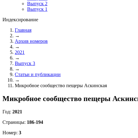
Выпуск 2
Выпуск 1
Индексирование
Главная
→
Архив номеров
→
2021
→
Выпуск 3
→
Статьи и публикации
→
Микробное сообщество пещеры Аскинская
Микробное сообщество пещеры Аскинс
Год:
2021
Страницы:
186-194
Номер:
3