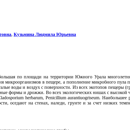
товна
,
Кузьмина Людмила Юрьевна
большая по площади на территории Южного Урала многолетняя 
ия микроорганизмов в пещере, а пополнение микробного пула пр
алые воды и воздух с поверхности. Из всех экотопов пещеры (г
льные формы и дрожжи. Во всех экологических нишах с высокой
 Cladosporium herbarum, Penicillium aurantiuogriseum. Наибольш
ости, оседают на стенах, наледи, грунте и за счет низких тем