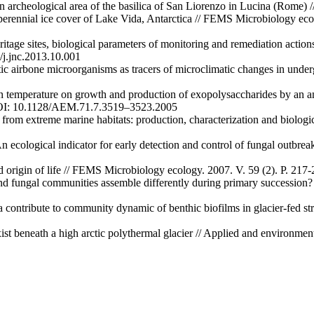
 archeological area of the basilica of San Liorenzo in Lucina (Rome) /
perennial ice cover of Lake Vida, Antarctica // FEMS Microbiology eco
age sites, biological parameters of monitoring and remediation actions
/j.jnc.2013.10.001
tic airbone microorganisms as tracers of microclimatic changes in unde
 temperature on growth and production of exopolysaccharides by an anta
 DOI: 10.1128/AEM.71.7.3519–3523.2005
rom extreme marine habitats: production, characterization and biologica
 ecological indicator for early detection and control of fungal outbreak
 cold origin of life // FEMS Microbiology ecology. 2007. V. 59 (2). P. 
nd fungal communities assemble differently during primary succession? 
xa contribute to community dynamic of benthic biofilms in glacier-fed s
ist beneath a high arctic polythermal glacier // Applied and environme