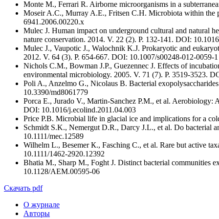
Monte M., Ferrari R. Airborne microorganisms in a subterranean
Moseir A.C., Murray A.E., Fritsen C.H. Microbiota within the 
6941.2006.00220.x
Mulec J. Human impact on underground cultural and natural herit
nature conservation. 2014. V. 22 (2). Р. 132-141. DOI: 10.1016
Mulec J., Vaupotic J., Walochnik K.J. Prokaryotic and eukaryo
2012. V. 64 (3). Р. 654-667. DOI: 10.1007/s00248-012-0059-1
Nichols C.M., Bowman J.P., Guezennec J. Effects of incubation
environmental microbiology. 2005. V. 71 (7). P. 3519-3523.
Poli A., Anzelmo G., Nicolaus B. Bacterial exopolysaccharides f
10.3390/md8061779
Porca E., Jurado V., Martin-Sanchez P.M., et al. Aerobiology: An
DOI: 10.1016/j.ecolind.2011.04.003
Price P.B. Microbial life in glacial ice and implications for a
Schmidt S.K., Nemergut D.R., Darcy J.L., et al. Do bacterial a
10.1111/mec.12589
Wilhelm L., Besemer К., Fasching C., et al. Rare but active ta
10.1111/1462-2920.12392
Bhatia M., Sharp M., Foght J. Distinct bacterial communities ex
10.1128/AEM.00595-06
Скачать pdf
О журнале
Авторы