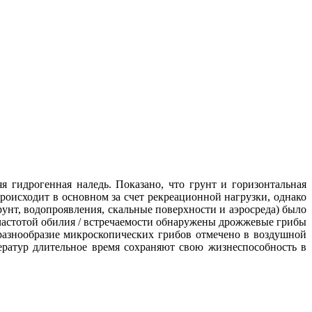
гидрогенная наледь. Показано, что грунт и горизонтальная
оисходит в основном за счет рекреационной нагрузки, однако
рунт, водопроявления, скальные поверхности и аэросреда) было
 частотой обилия / встречаемости обнаружены дрожжевые грибы
ее разнообразие микроскопических грибов отмечено в воздушной
ператур длительное время сохраняют свою жизнеспособность в