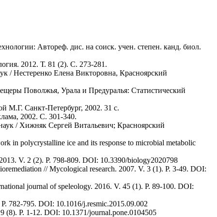
ологии: Автореф. дис. на соиск. учен. степен. канд. биол.
. 2012. Т. 81 (2). С. 273-281.
аук / Нестеренко Елена Викторовна, Красноярский
 Пещеры Поволжья, Урала и Предуралья: Статистический
 М.Г. Санкт-Петербург, 2002. 31 с.
ама, 2002. С. 301-340.
 наук / Хижняк Сергей Витальевич; Красноярский
ork in polycrystalline ice and its response to microbial metabolic
. 2013. V. 2 (2). P. 798-809. DOI: 10.3390/biology2020798
remediation // Mycological research. 2007. V. 3 (1). P. 3-49. DOI:
rnational journal of speleology. 2016. V. 45 (1). P. 89-100. DOI:
). P. 782-795. DOI: 10.1016/j.resmic.2015.09.002
 9 (8). P. 1-12. DOI: 10.1371/journal.pone.0104505