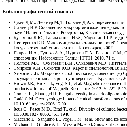
ледяные пещеры, гидрогенная наледь, скальные поверхности, 
Библиографический список:
Джей Д.М., Лёсснер М.Д., Гольден Д.А. Современная пищ
Илиенц И.Р. Сообщества микроорганизмов пещер как источ
наук / Илиенц Ильмира Робертовна, Красноярская госуда
Кузьмина Л.Ю., Галимзянова Н.Ф., Абдуллин Ш.Р., и др. 
Нестеренко Е.В. Микромицеты карстовых полостей Средне
Государственный университет. – Красноярск, 2007.
Лавров И.А., Гунько А.А., Цурихин Е.А., Баранов С.М.,
справочник. Набережные Челны: НГПИ, 2010. 71 с.
Поляков М.С., Сухаревич В.И., Сухаревич М.Э. Питатель
Смирнов А.И., Соколов Ю.В. Карст и спелеология. В: Кар
Хижняк С.В. Микробные сообщества карстовых пещер Сред
государственный аграрный университет. – Красноярск, 20
Brown J.R., Brox T.I., Vogt S.J., et al. Magnetic resonance diff
products // Journal of Magnetic Resonance. 2012. V. 225. P. 1
Connell L., Staudigel H. Fungal diversity in a dark oligotrop
Gadd G.M. Geomycology: biogeochemical transformations of rock
10.1016/j.mycres.2006.12.001
Itcus C., Pascu M.D., Brad T., et al. Diversity of cultured bact
10.5038/1827-806X.45.1.1948
Maccario L., Sanguino L., Vogel T.M., et al. Snow and ice eco
Michaud L., Giudice A.L., Mysara M., et al. Snow surface mic