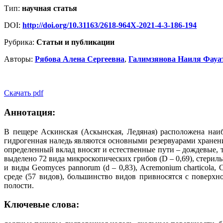
Тип:
научная статья
DOI:
http://doi.org/10.31163/2618-964X-2021-4-3-186-194
Рубрика:
Статьи и публикации
Авторы:
Рябова Алена Сергеевна
,
Галимзянова Наиля Фауа
Скачать pdf
Аннотация:
В пещере Аскинская (Аскынская, Ледяная) расположена наи
гидрогенная наледь являются основными резервуарами хранен
определенный вклад вносят и естественные пути – дождевые, т
выделено 72 вида микроскопических грибов (D – 0,69), стери
и виды Geomyces pannorum (d – 0,83), Acremonium charticola,
среде (57 видов), большинство видов привносятся с поверхн
полости.
Ключевые слова: