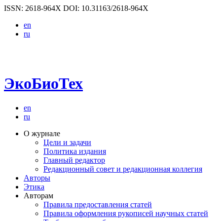
ISSN: 2618-964X
DOI: 10.31163/2618-964X
en
ru
ЭкоБиоТех
en
ru
О журнале
Цели и задачи
Политика издания
Главный редактор
Редакционный совет и редакционная коллегия
Авторы
Этика
Авторам
Правила предоставления статей
Правила оформления рукописей научных статей