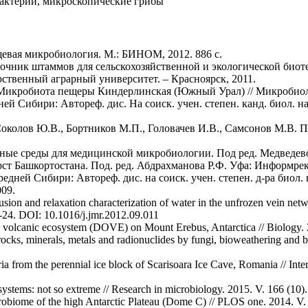
бактерии, микроскопические грибы
евая микробиология. М.: БИНОМ, 2012. 886 с.
ник штаммов для сельскохозяйственной и экологической биотехн
рственный аграрный университет. – Красноярск, 2011.
Микробиота пещеры Киндерлинская (Южный Урал) // Микробиология
й Сибири: Автореф. дис. На соиск. учен. степен. канд. биол. н
 Соколов Ю.В., Бортников М.П., Головачев И.В., Самсонов М.В.
ные среды для медицинской микробиологии. Под ред. Медведевой
ст Башкортостана. Под. ред. Абдрахманова Р.Ф. Уфа: Информрекл
ней Сибири: Автореф. дис. на соиск. учен. степен. д-ра биол.
09.
usion and relaxation characterization of water in the unfrozen vein netw
7-24. DOI: 10.1016/j.jmr.2012.09.011
hic volcanic ecosystem (DOVE) on Mount Erebus, Antarctica // Biology
s, minerals, metals and radionuclides by fungi, bioweathering and bio
eria from the perennial ice block of Scarisoara Ice Cave, Romania // Inte
systems: not so extreme // Research in microbiology. 2015. V. 166 (10
robiome of the high Antarctic Plateau (Dome C) // PLOS one. 2014. V.