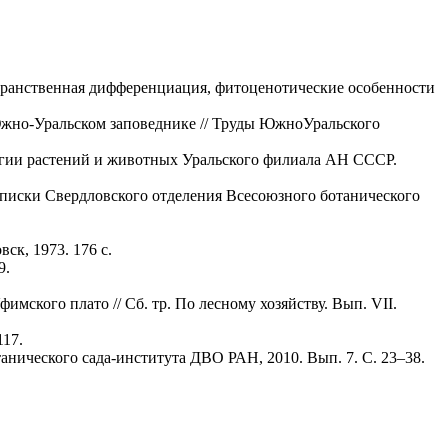
ранственная дифференциация, фитоценотические особенности
Южно-Уральском заповеднике // Труды ЮжноУральского
логии растений и животных Уральского филиала АН СССР.
аписки Свердловского отделения Всесоюзного ботанического
ск, 1973. 176 с.
9.
ского плато // Сб. тр. По лесному хозяйству. Вып. VII.
117.
анического сада-института ДВО РАН, 2010. Вып. 7. С. 23–38.