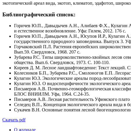
экотопический ареал вида, экотоп, климатоп, эдафотоп, шир
Библиографический список:
Горичев Ю.П., Давыдычев А.Н., Алибаев Ф.Х., Кулагин
и естественное возобновление. Уфа: Гилем, 2012. 176 с.
Горичев Ю.П., Давыдычев А.Н., Юсупов И.Р., Кулагин А
государственного природного заповедника. Выпуск 3. Уфа
Горчаковский П.Л. Растения европейских широколиственн
Вып.59. Свердловск, 1968. 207 с.
Зубарева Р.С. Типы широколиственно-хвойных лесов сев
общества. Вып.6. Свердловск, 1973. С. 100-110.
Киреев Д. М. Лесное ландшафтоведение: Текст лекций. С
Колесников Б.П., Зубарева Р.С., Смолоногов Е.П. Лесорас
Кулагин Ю.З. Экологические ареалы пород-лесообразовате
Кулагин Ю.З. О видоспецифичности экологического ареала
Письмеров А.В. Почвенно-геоморфологическая классифика
БЛОС ВНИИЛМ. Уфа, 1964. С.24-35.
Письмеров А.В. Лесная растительность Уфимского плато /
Селедец В.П., Концепция экологического ареала вида в б
Сукачев В.Н. Основные понятия лесной биогеоценологии /
Скачать pdf
О журнале