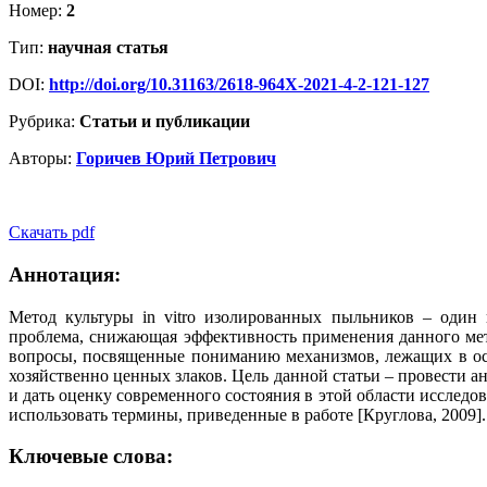
Номер:
2
Тип:
научная статья
DOI:
http://doi.org/10.31163/2618-964X-2021-4-2-121-127
Рубрика:
Статьи и публикации
Авторы:
Горичев Юрий Петрович
Скачать pdf
Аннотация:
Метод культуры in vitro изолированных пыльников – один 
проблема, снижающая эффективность применения данного мет
вопросы, посвященные пониманию механизмов, лежащих в ос
хозяйственно ценных злаков. Цель данной статьи – провести 
и дать оценку современного состояния в этой области исслед
использовать термины, приведенные в работе [Круглова, 2009].
Ключевые слова: