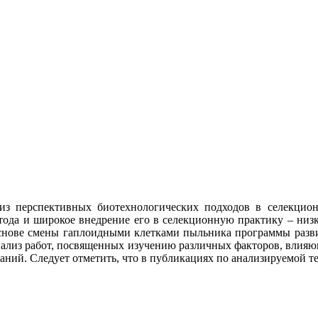
из перспективных биотехнологических подходов в селекцион
ода и широкое внедрение его в селекционную практику – низк
нове смены гаплоидными клетками пыльника программы развити
анализ работ, посвященных изучению различных факторов, влияющ
ований. Следует отметить, что в публикациях по анализируемой