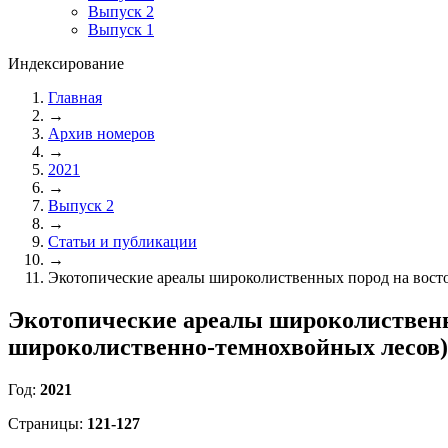
Выпуск 2
Выпуск 1
Индексирование
Главная
→
Архив номеров
→
2021
→
Выпуск 2
→
Статьи и публикации
→
Экотопические ареалы широколиственных пород на восто
Экотопические ареалы широколиственны
широколиственно-темнохвойных лесов)
Год:
2021
Страницы:
121-127