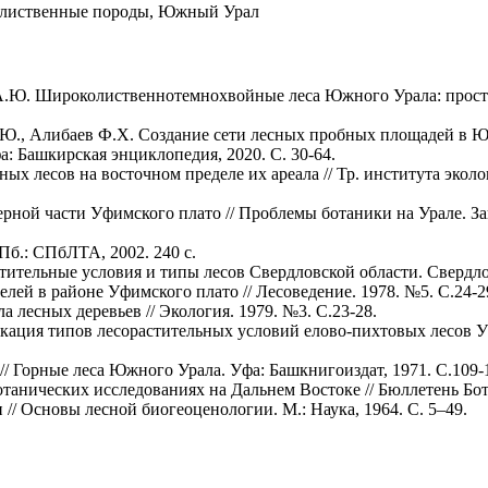
околиственные породы, Южный Урал
 А.Ю. Широколиственнотемнохвойные леса Южного Урала: прост
.Ю., Алибаев Ф.Х. Создание сети лесных пробных площадей в 
: Башкирская энциклопедия, 2020. С. 30-64.
ых лесов на восточном пределе их ареала // Тр. института эко
ерной части Уфимского плато // Проблемы ботаники на Урале. З
Пб.: СПбЛТА, 2002. 240 с.
тительные условия и типы лесов Свердловской области. Свердлов
лей в районе Уфимского плато // Лесоведение. 1978. №5. С.24-2
 лесных деревьев // Экология. 1979. №3. С.23-28.
ция типов лесорастительных условий елово-пихтовых лесов Уфим
/ Горные леса Южного Урала. Уфа: Башкнигоиздат, 1971. С.109-
отанических исследованиях на Дальнем Востоке // Бюллетень Бот
/ Основы лесной биогеоценологии. М.: Наука, 1964. С. 5–49.