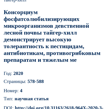
тайгер-хилл
Консорциум
фосфатсолюбилизирующих
микроорганизмов девственной
лесной почвы тайгер-хилл
демонстрирует высокую
толерантность к пестицидам,
антибиотикам, противогрибковым
препаратам и тяжелым ме
Год:
2020
Страницы:
578-588
Номер:
4
Тип:
научная статья
DOI:
http://doi.org/10.31163/2618-964X-2020-3-