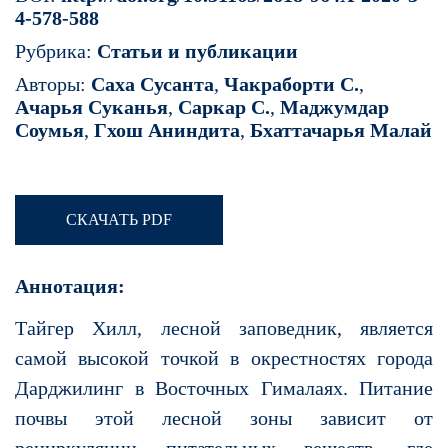
4-578-588
Рубрика:
Статьи и публикации
Авторы:
Саха Сусанта
,
Чакраборти С.
,
Ачарья Суканья
,
Саркар С.
,
Маджумдар
Соумья
,
Гхош Аниндита
,
Бхаттачарья Малай
СКАЧАТЬ PDF
Аннотация:
Тайгер Хилл, лесной заповедник, является
самой высокой точкой в окрестностях города
Дарджилинг в Восточных Гималаях. Питание
почвы этой лесной зоны зависит от