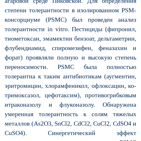
агаровой среде Пиковской. Для определения
степени толерантности в изолированном PSM-
консорциуме (PSMC) был проведен анализ
толерантности in vitro. Пестициды (фипронил,
тиометоксан, эмамектин бензоат, дельтаметрин,
флубендиамид, спиромезифен, феназахин и
форат) проявляли полную и высокую степень
переносимости. PSMC была полностью
толерантна к таким антибиотикам (аугментин,
эритромицин, хлорамфеникол, офлоксацин, ко-
тримоксазол, цефотаксим), противогрибковым
итраконазолу и флуконазолу. Обнаружена
умеренная толерантность к солям тяжелых
металлов (As2O3, SnCl2, CdCl2, CuCl2, CdSO4 и
CuSO4). Синергетический эффект