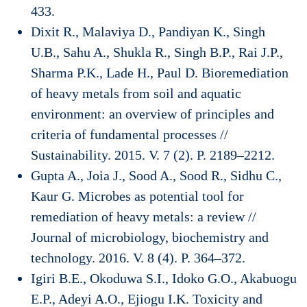
433.
Dixit R., Malaviya D., Pandiyan K., Singh
U.B., Sahu A., Shukla R., Singh B.P., Rai J.P.,
Sharma P.K., Lade H., Paul D. Bioremediation
of heavy metals from soil and aquatic
environment: an overview of principles and
criteria of fundamental processes //
Sustainability. 2015. V. 7 (2). P. 2189–2212.
Gupta A., Joia J., Sood A., Sood R., Sidhu C.,
Kaur G. Microbes as potential tool for
remediation of heavy metals: a review //
Journal of microbiology, biochemistry and
technology. 2016. V. 8 (4). P. 364–372.
Igiri B.E., Okoduwa S.I., Idoko G.O., Akabuogu
E.P., Adeyi A.O., Ejiogu I.K. Toxicity and