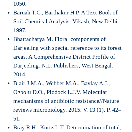
1050.
Baruah T.C., Barthakur H.P. A Text Book of
Soil Chemical Analysis. Vikash, New Delhi.
1997.
Bhattacharya M. Floral components of
Darjeeling with special reference to its forest
areas. A Comprehensive District Profile of
Darjeeling. N.L. Publishers, West Bengal.
2014.
Blair J.M.A., Webber M.A., Baylay A.J.,
Ogbolu D.O., Piddock L.J.V. Molecular
mechanisms of antibiotic resistance//Nature
reviews microbiology. 2015. V. 13 (1). P. 42–
51.
Bray R.H., Kurtz L.T. Determination of total,