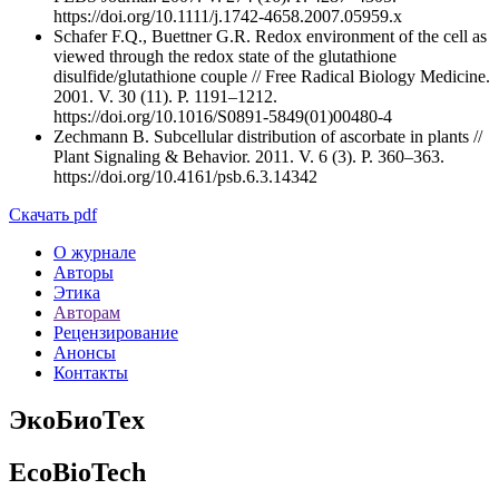
https://doi.org/10.1111/j.1742-4658.2007.05959.x
Schafer F.Q., Buettner G.R. Redox environment of the cell as
viewed through the redox state of the glutathione
disulfide/glutathione couple // Free Radical Biology Medicine.
2001. V. 30 (11). P. 1191–1212.
https://doi.org/10.1016/S0891-5849(01)00480-4
Zechmann B. Subcellular distribution of ascorbate in plants //
Plant Signaling & Behavior. 2011. V. 6 (3). P. 360–363.
https://doi.org/10.4161/psb.6.3.14342
Скачать pdf
О журнале
Авторы
Этика
Авторам
Рецензирование
Анонсы
Контакты
ЭкоБиоТех
EcoBioTech