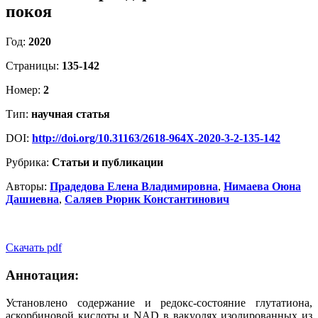
покоя
Год:
2020
Страницы:
135-142
Номер:
2
Тип:
научная статья
DOI:
http://doi.org/10.31163/2618-964X-2020-3-2-135-142
Рубрика:
Статьи и публикации
Авторы:
Прадедова Елена Владимировна
,
Нимаева Оюна
Дашиевна
,
Саляев Рюрик Константинович
Скачать pdf
Аннотация:
Установлено содержание и редокс-состояние глутатиона,
аскорбиновой кислоты и NAD в вакуолях изолированных из