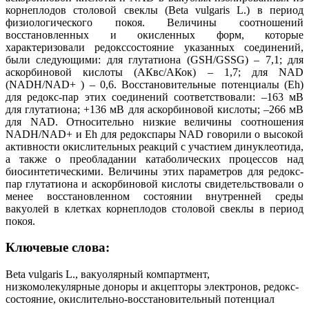
корнеплодов столовой свеклы (Beta vulgaris L.) в период
физиологического покоя. Величины соотношений
восстановленных и окисленных форм, которые
характеризовали редокссостояние указанных соединений,
были следующими: для глутатиона (GSH/GSSG) – 7,1; для
аскорбиновой кислоты (АКвс/АКок) – 1,7; для NAD
(NADH/NAD+ ) – 0,6. Восстановительные потенциалы (Eh)
для редокс-пар этих соединений соответствовали: –163 мВ
для глутатиона; +136 мВ для аскорбиновой кислоты; –266 мВ
для NAD. Относительно низкие величины соотношения
NADH/NAD+ и Eh для редокспары NAD говорили о высокой
активности окислительных реакций с участием динуклеотида,
а также о преобладании катаболических процессов над
биосинтетическими. Величины этих параметров для редокс-
пар глутатиона и аскорбиновой кислоты свидетельствовали о
менее восстановленном состоянии внутренней среды
вакуолей в клетках корнеплодов столовой свеклы в период
покоя.
Ключевые слова:
Beta vulgaris L., вакуолярный компартмент,
низкомолекулярные доноры и акцепторы электронов, редокс-
состояние, окислительно-восстановительный потенциал