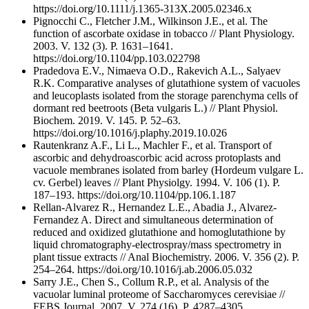
https://doi.org/10.1111/j.1365-313X.2005.02346.x
Pignocchi C., Fletcher J.M., Wilkinson J.E., et al. The
function of ascorbate oxidase in tobacco // Plant Physiology.
2003. V. 132 (3). P. 1631–1641.
https://doi.org/10.1104/pp.103.022798
Pradedova E.V., Nimaeva O.D., Rakevich A.L., Salyaev
R.K. Comparative analyses of glutathione system of vacuoles
and leucoplasts isolated from the storage parenchyma cells of
dormant red beetroots (Beta vulgaris L.) // Plant Physiol.
Biochem. 2019. V. 145. P. 52–63.
https://doi.org/10.1016/j.plaphy.2019.10.026
Rautenkranz A.F., Li L., Machler F., et al. Transport of
ascorbic and dehydroascorbic acid across protoplasts and
vacuole membranes isolated from barley (Hordeum vulgare L.
cv. Gerbel) leaves // Plant Physiolgy. 1994. V. 106 (1). P.
187–193. https://doi.org/10.1104/pp.106.1.187
Rellan-Alvarez R., Hernandez L.E., Abadia J., Alvarez-
Fernandez A. Direct and simultaneous determination of
reduced and oxidized glutathione and homoglutathione by
liquid chromatography-electrospray/mass spectrometry in
plant tissue extracts // Anal Biochemistry. 2006. V. 356 (2). P.
254–264. https://doi.org/10.1016/j.ab.2006.05.032
Sarry J.E., Chen S., Collum R.P., et al. Analysis of the
vacuolar luminal proteome of Saccharomyces cerevisiae //
FEBS Journal. 2007. V. 274 (16). P. 4287–4305.