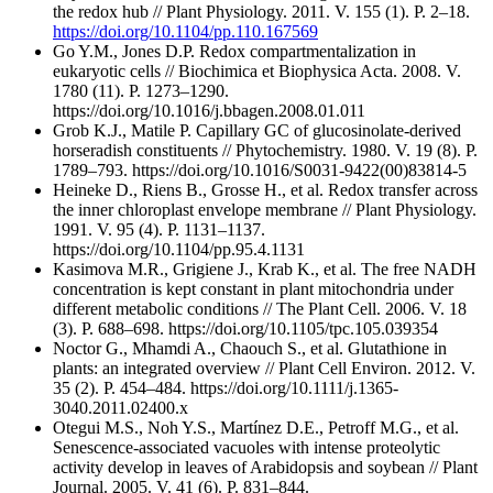
the redox hub // Plant Physiology. 2011. V. 155 (1). P. 2–18.
https://doi.org/10.1104/pp.110.167569
Go Y.M., Jones D.P. Redox compartmentalization in
eukaryotic cells // Biochimica et Biophysica Acta. 2008. V.
1780 (11). P. 1273–1290.
https://doi.org/10.1016/j.bbagen.2008.01.011
Grob K.J., Matile P. Capillary GC of glucosinolate-derived
horseradish constituents // Phytochemistry. 1980. V. 19 (8). P.
1789–793. https://doi.org/10.1016/S0031-9422(00)83814-5
Heineke D., Riens B., Grosse H., et al. Redox transfer across
the inner chloroplast envelope membrane // Plant Physiology.
1991. V. 95 (4). P. 1131–1137.
https://doi.org/10.1104/pp.95.4.1131
Kasimova M.R., Grigiene J., Krab K., et al. The free NADH
concentration is kept constant in plant mitochondria under
different metabolic conditions // The Plant Cell. 2006. V. 18
(3). P. 688–698. https://doi.org/10.1105/tpc.105.039354
Noctor G., Mhamdi A., Chaouch S., et al. Glutathione in
plants: an integrated overview // Plant Cell Environ. 2012. V.
35 (2). P. 454–484. https://doi.org/10.1111/j.1365-
3040.2011.02400.x
Otegui M.S., Noh Y.S., Martínez D.E., Petroff M.G., et al.
Senescence-associated vacuoles with intense proteolytic
activity develop in leaves of Arabidopsis and soybean // Plant
Journal. 2005. V. 41 (6). P. 831–844.