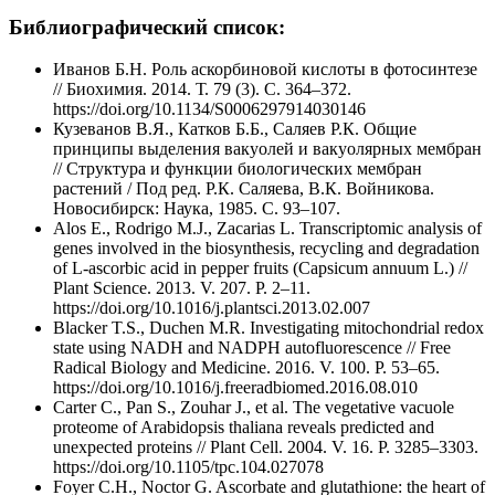
Библиографический список:
Иванов Б.Н. Роль аскорбиновой кислоты в фотосинтезе
// Биохимия. 2014. Т. 79 (3). С. 364–372.
https://doi.org/10.1134/S0006297914030146
Кузеванов В.Я., Катков Б.Б., Саляев Р.К. Общие
принципы выделения вакуолей и вакуолярных мембран
// Структура и функции биологических мембран
растений / Под ред. Р.К. Саляева, В.К. Войникова.
Новосибирск: Наука, 1985. С. 93–107.
Alos E., Rodrigo M.J., Zacarias L. Transcriptomic analysis of
genes involved in the biosynthesis, recycling and degradation
of L-ascorbic acid in pepper fruits (Capsicum annuum L.) //
Plant Science. 2013. V. 207. P. 2–11.
https://doi.org/10.1016/j.plantsci.2013.02.007
Blacker T.S., Duchen M.R. Investigating mitochondrial redox
state using NADH and NADPH autofluorescence // Free
Radical Biology and Medicine. 2016. V. 100. P. 53–65.
https://doi.org/10.1016/j.freeradbiomed.2016.08.010
Carter C., Pan S., Zouhar J., et al. The vegetative vacuole
proteome of Arabidopsis thaliana reveals predicted and
unexpected proteins // Plant Cell. 2004. V. 16. P. 3285–3303.
https://doi.org/10.1105/tpc.104.027078
Foyer C.H., Noctor G. Ascorbate and glutathione: the heart of