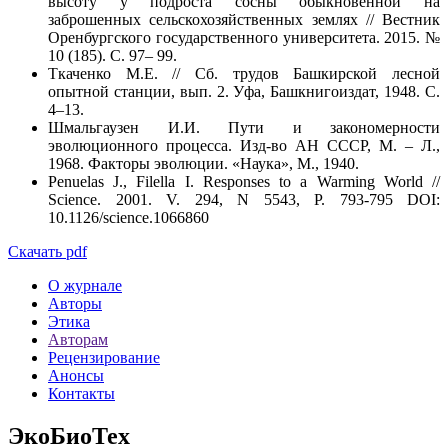
высоту у подроста сосны обыкновенной на
заброшенных сельскохозяйственных землях // Вестник
Оренбургского государственного университета. 2015. №
10 (185). С. 97– 99.
Ткаченко М.Е. // Сб. трудов Башкирской лесной
опытной станции, вып. 2. Уфа, Башкнигоиздат, 1948. С.
4–13.
Шмальгаузен И.И. Пути и закономерности
эволюционного процесса. Изд-во АН СССР, М. – Л.,
1968. Факторы эволюции. «Наука», М., 1940.
Penuelas J., Filella I. Responses to a Warming World //
Science. 2001. V. 294, N 5543, P. 793-795 DOI:
10.1126/science.1066860
Скачать pdf
О журнале
Авторы
Этика
Авторам
Рецензирование
Анонсы
Контакты
ЭкоБиоТех