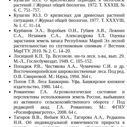
растений // Журнал общей биологии. 1972. Т. ХХХIII, №
6. С. 751–757.
Кулагин Ю.З. О кризисных для древесных растений
ситуациях // Журнал общей биологии. 1977. Т. ХХХVIII,
№ 1. С. 11–14.
Курбанов Э.А., Воробьев О.Н., Губаев А.В., Лежнин
С.А., Незамаев С.А., Александрова Т.Л. Оценка
зарастания земель запаса Республики Марий Эл лесной
растительностью по спутниковым снимкам // Вестник
МарГТУ. 2010. № 2. С. 14–20.
Лосицкий К.П. Тр. Всесоюзн. ин-та лесн. х-ва, вып. 29.
М.-Л., Гослесбумиздат, 1949. С. 105–152.
Попадюк Р.В., Чистякова А.А., Чумаченко С.И. и др.
Восточноевропейские широколиственные леса. Под ред.
О.В. Смирновой. М.: Наука, 1994. 364 с.
Попов Г.В. Леса Башкирии. Уфа, Башкирское книжное
издательство, 1980. 144 с.
Романенко Г.А. Агроэкологическое состояние и
перспективы использования земель России, выбывших
из активного сельскохозяйственного оборота / Под
редакцией акад. Г.А. Романенко. М.: ФГНУ
«Росинформагротех», 2008. 64 с.
Тагиров В.В., Янбаев Ю.А., Тагирова А.А., Редькина
Н.Н. Об индивидуальной изменчивости прироста в