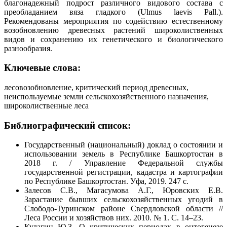
благонадежный подрост различного видового состава с
преобладанием вяза гладкого (Ulmus laevis Pall.).
Рекомендованы мероприятия по содействию естественному
возобновлению древесных растений широколиственных
видов и сохранению их генетического и биологического
разнообразия.
Ключевые слова:
лесовозобновление, критический период древесных,
неиспользуемые земли сельскохозяйственного назначения,
широколиственные леса
Библиографический список:
Государственный (национальный) доклад о состоянии и
использовании земель в Республике Башкортостан в
2018 г. / Управление Федеральной службы
государственной регистрации, кадастра и картографии
по Республике Башкортостан. Уфа, 2019. 247 с.
Залесов С.В., Магасумова А.Г., Юровских Е.В.
Зарастание бывших сельскохозяйственных угодий в
Слободо-Туринском районе Свердловской области //
Леса России и хозяйствов них. 2010. № 1. С. 14–23.
Кулагин Ю.З. О критических периодах в онтогенезе