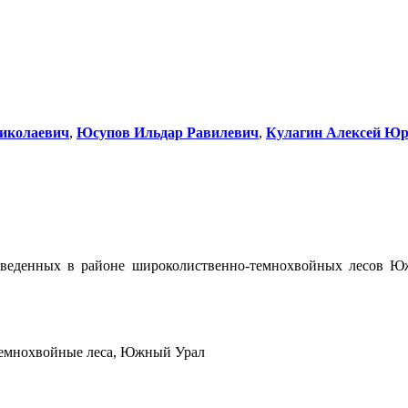
иколаевич
,
Юсупов Ильдар Равилевич
,
Кулагин Алексей Юр
веденных в районе широколиственно-темнохвойных лесов Юж
темнохвойные леса, Южный Урал