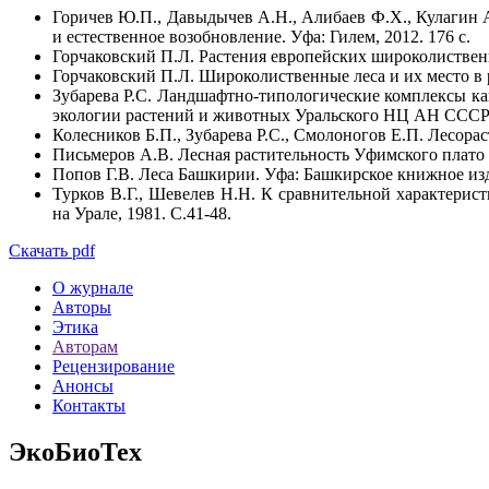
Горичев Ю.П., Давыдычев А.Н., Алибаев Ф.Х., Кулагин
и естественное возобновление. Уфа: Гилем, 2012. 176 с.
Горчаковский П.Л. Растения европейских широколиственн
Горчаковский П.Л. Широколиственные леса и их место в р
Зубарева Р.С. Ландшафтно-типологические комплексы ка
экологии растений и животных Уральского НЦ АН СССР. 
Колесников Б.П., Зубарева Р.С., Смолоногов Е.П. Лесора
Письмеров А.В. Лесная растительность Уфимского плато /
Попов Г.В. Леса Башкирии. Уфа: Башкирское книжное изда
Турков В.Г., Шевелев Н.Н. К сравнительной характерист
на Урале, 1981. С.41-48.
Скачать pdf
О журнале
Авторы
Этика
Авторам
Рецензирование
Анонсы
Контакты
ЭкоБиоТех