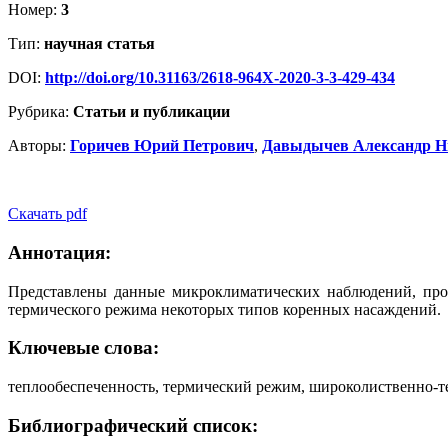
Номер:
3
Тип:
научная статья
DOI:
http://doi.org/10.31163/2618-964X-2020-3-3-429-434
Рубрика:
Статьи и публикации
Авторы:
Горичев Юрий Петрович
,
Давыдычев Александр Н
Скачать pdf
Аннотация:
Представлены данные микроклиматических наблюдений, про
термического режима некоторых типов коренных насаждений.
Ключевые слова:
теплообеспеченность, термический режим, широколиственно-
Библиографический список: