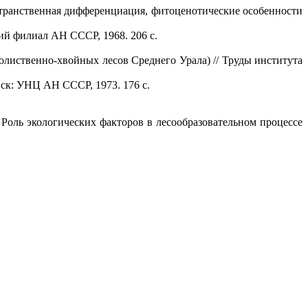
транственная дифференциация, фитоценотические особенности
ий филиал АН СССР, 1968. 206 с.
олиственно-хвойных лесов Среднего Урала) // Труды института
вск: УНЦ АН СССР, 1973. 176 с.
 Роль экологических факторов в лесообразовательном процессе