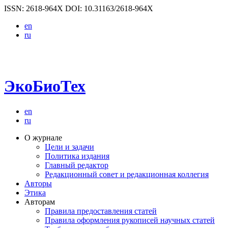
ISSN: 2618-964X
DOI: 10.31163/2618-964X
en
ru
ЭкоБиоТех
en
ru
О журнале
Цели и задачи
Политика издания
Главный редактор
Редакционный совет и редакционная коллегия
Авторы
Этика
Авторам
Правила предоставления статей
Правила оформления рукописей научных статей