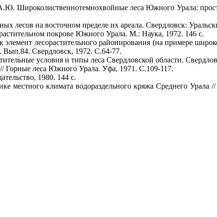
 А.Ю. Широколиственнотемнохвойные леса Южного Урала: прос
ых лесов на восточном пределе их ареала. Свердловск: Уральск
астительном покрове Южного Урала. М.: Наука, 1972. 146 с.
к элемент лесорастительного районирования (на примере широк
Вып.84. Свердловск, 1972. С.64-77.
стительные условия и типы леса Свердловской области. Свердло
/ Горные леса Южного Урала. Уфа, 1971. С.109-117.
тельство, 1980. 144 с.
ике местного климата водораздельного кряжа Среднего Урала //