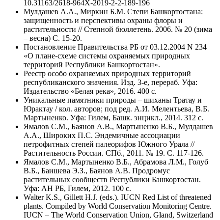
10.31163/2618-964X-2019-2-2-189-196
Мулдашев А.А., Миркин Б.М. Степи Башкортостана:
защищенность и перспективы охраны флоры и
растительности // Степной бюллетень. 2006. № 20 (зима
– весна) С. 15-20.
Постановление Правительства РБ от 03.12.2004 N 234
«О плане-схеме системы охраняемых природных
территорий Республики Башкортостан».
Реестр особо охраняемых природных территорий
республиканского значения. Изд. 3-е, перераб. Уфа:
Издательство «Белая река», 2016. 400 с.
Уникальные памятники природы – шиханы Тратау и
Юрактау / кол. авторов; под ред. А.И. Мелентьева, В.Б.
Мартыненко. Уфа: Гилем, Башк. энцикл., 2014. 312 с.
Ямалов С.М., Баянов А.В., Мартыненко В.Б., Мулдашев
А.А., Широких П.С. Эндемичные ассоциации
петрофитных степей палеорифов Южного Урала //
Растительность России. СПб., 2011. № 19. С. 117-126.
Ямалов С.М., Мартыненко В.Б., Абрамова Л.М., Голуб
В.Б., Баишева Э.З., Баянов А.В. Продромус
растительных сообществ Республики Башкортостан.
Уфа: АН РБ, Гилем, 2012. 100 с.
Walter K.S., Gillett H.J. (eds.). IUCN Red List of threatened
plants. Compiled by World Conservation Monitoring Centre.
IUCN – The World Conservation Union, Gland, Switzerland