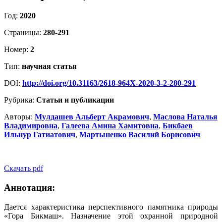
Год:
2020
Страницы:
280-291
Номер:
2
Тип:
научная статья
DOI:
http://doi.org/10.31163/2618-964X-2020-3-2-280-291
Рубрика:
Статьи и публикации
Авторы:
Мулдашев Альберт Акрамович
,
Маслова Наталья
Владимировна
,
Галеева Амина Хамитовна
,
Бикбаев
Ильнур Гатиатович
,
Мартыненко Василий Борисович
Скачать pdf
Аннотация:
Дается характеристика перспективного памятника природы
«Гора Бикмаш». Назначение этой охранной природной