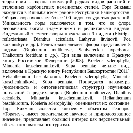
территории – охрана популяций редких видов растений и
эталонных карбонатных каменистых степей. Гора Бикмаш
находится в Ишимбайском районе Республики Башкортостан.
Общая флора включает более 100 видов сосудистых растений.
Уникальность горы заключается в том, что ее флора
необычайно богата эндемичными и реликтовыми видами.
Эндемичный элемент флоры представлен 9 видами (Elytrigia
reflexiaristata, Dianthus acicularis, Lathyrus litvinovii, Poa
korshinskyi и др.). Реликтовый элемент флоры представлен 8
видами (Bupleurum multinerve, Schivereckia hyperborea,
Thalictrum foetidum и др.). Три вида включены в Красную
книгу Российской Федерации [2008]: Koeleria sclerophylla,
Minuartia krascheninnikovii, Stipa pennata; четыре вида
включены в Красную книгу Республики Башкортостан [2011]:
Helianthemum baschkirorum, Koeleria sclerophylla, Minuartia
krascheninnikovii, Stipa pennata. Приводятся параметры
(численность и онтогенетическая структура) изученных
популяций 5 редких видов (Bupleurum multinerve, Dianthus
acicularis, Minuartia krascheninnikovii, Helianthemum
baschkirorum, Koeleria sclerophylla), оценивается их состояние.
Гора Бикмаш является ключевым объектом Геопарка
«Торатау», имеет значительное научное и природоохранное
значение, представляет большой интерес как перспективный
объект познавательного туризма.