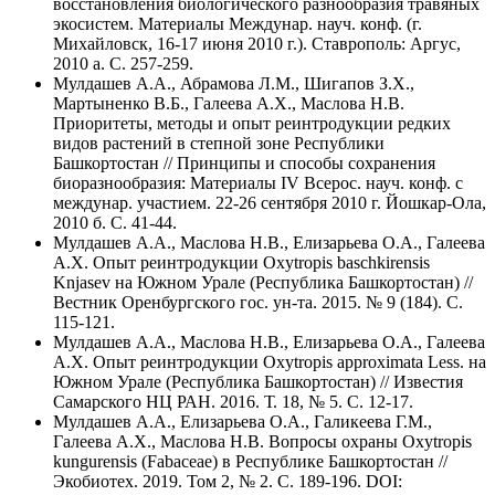
восстановления биологического разнообразия травяных
экосистем. Материалы Междунар. науч. конф. (г.
Михайловск, 16-17 июня 2010 г.). Ставрополь: Аргус,
2010 а. С. 257-259.
Мулдашев А.А., Абрамова Л.М., Шигапов З.Х.,
Мартыненко В.Б., Галеева А.Х., Маслова Н.В.
Приоритеты, методы и опыт реинтродукции редких
видов растений в степной зоне Республики
Башкортостан // Принципы и способы сохранения
биоразнообразия: Материалы IV Всерос. науч. конф. с
междунар. участием. 22-26 сентября 2010 г. Йошкар-Ола,
2010 б. С. 41-44.
Мулдашев А.А., Маслова Н.В., Елизарьева О.А., Галеева
А.Х. Опыт реинтродукции Oxytropis baschkirensis
Knjasev на Южном Урале (Республика Башкортостан) //
Вестник Оренбургского гос. ун-та. 2015. № 9 (184). С.
115-121.
Мулдашев А.А., Маслова Н.В., Елизарьева О.А., Галеева
А.Х. Опыт реинтродукции Oxytropis approximata Less. на
Южном Урале (Республика Башкортостан) // Известия
Самарского НЦ РАН. 2016. Т. 18, № 5. С. 12-17.
Мулдашев А.А., Елизарьева О.А., Галикеева Г.М.,
Галеева А.Х., Маслова Н.В. Вопроcы охраны Oxytropis
kungurensis (Fabaceae) в Республике Башкортостан //
Экобиотех. 2019. Том 2, № 2. С. 189-196. DOI: