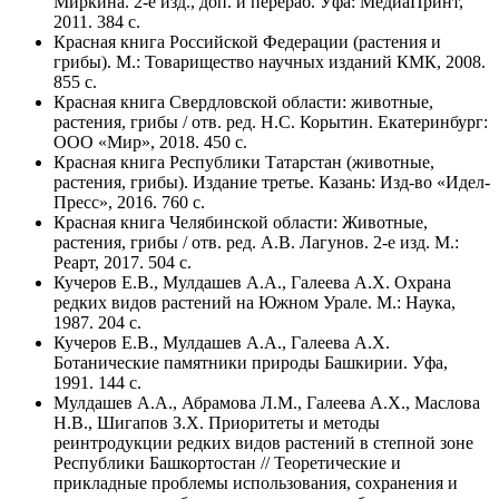
Миркина. 2-е изд., доп. и перераб. Уфа: МедиаПринт,
2011. 384 с.
Красная книга Российской Федерации (растения и
грибы). М.: Товарищество научных изданий КМК, 2008.
855 с.
Красная книга Свердловской области: животные,
растения, грибы / отв. ред. Н.С. Корытин. Екатеринбург:
ООО «Мир», 2018. 450 с.
Красная книга Республики Татарстан (животные,
растения, грибы). Издание третье. Казань: Изд-во «Идел-
Пресс», 2016. 760 с.
Красная книга Челябинской области: Животные,
растения, грибы / отв. ред. А.В. Лагунов. 2-е изд. М.:
Реарт, 2017. 504 с.
Кучеров Е.В., Мулдашев А.А., Галеева А.Х. Охрана
редких видов растений на Южном Урале. М.: Наука,
1987. 204 с.
Кучеров Е.В., Мулдашев А.А., Галеева А.Х.
Ботанические памятники природы Башкирии. Уфа,
1991. 144 с.
Мулдашев А.А., Абрамова Л.М., Галеева А.Х., Маслова
Н.В., Шигапов З.Х. Приоритеты и методы
реинтродукции редких видов растений в степной зоне
Республики Башкортостан // Теоретические и
прикладные проблемы использования, сохранения и